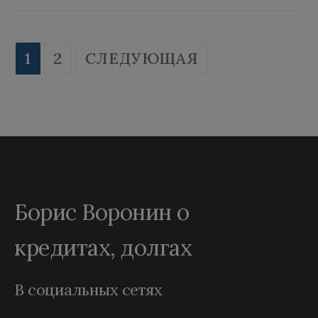
Пагинация
1
2
СЛЕДУЮЩАЯ
записей
Борис Воронин о
кредитах, долгах
В социальных сетях