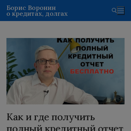
Перейти
Борис Воронин
о кредитах, долгах
к
содержимому
Найти:
Как и где получить
полный кредитный отчет