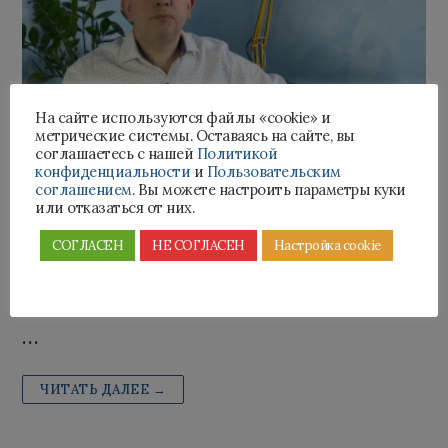
На сайте используются файлы «cookie» и
метрические системы. Оставаясь на сайте, вы
Как узнать, какому
соглашаетесь с нашей
Политикой
конфиденциальности
и
Пользовательским
коллектору продан
соглашением
. Вы можете настроить параметры куки
или отказаться от них.
долг?
СОГЛАСЕН
НЕ СОГЛАСЕН
Настройка cookie
17.02.2021
ВИДЕОИНСТРУКЦИИ
…
ЧИТАТЬ ДАЛЕЕ →