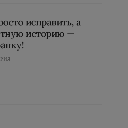
росто исправить, а
итную историю —
анку!
ОРИЯ