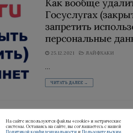
Как вообще удалит
Госуслугах (закры
запретить использ
персональные дан
25.12.2021
ЛАЙФХАКИ
…
ЧИТАТЬ ДАЛЕЕ →
Как отозвать согл
На сайте используются файлы «cookie» и метрические
системы. Оставаясь на сайте, вы соглашаетесь с нашей
персональных данн
Политикой конфиденциальности
и
Пользовательским