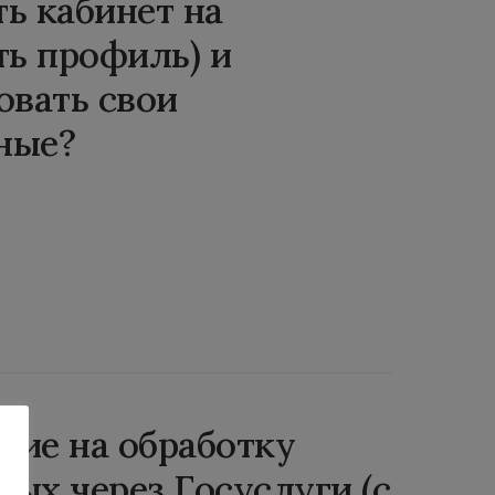
ь кабинет на
ть профиль) и
овать свои
ные?
асие на обработку
ых через Госуслуги (с