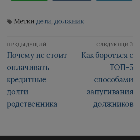
Метки
дети
,
должник
Навигация
ПРЕДЫДУЩИЙ
СЛЕДУЮЩИЙ
по
Предыдущая
Следующая
Почему не стоит
Как бороться с
запись:
запись:
оплачивать
ТОП-5
записям
кредитные
способами
долги
запугивания
родственника
должников