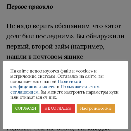
Первое правило
Не надо верить обещаниям, что «этот
долг был последним». Вы обнаружили
первый, второй займ (например,
нашли в почтовом ящике
уведомление от кредитора), значит
На сайте используются файлы «cookie» и
скорее всего Вы обнаружите и третий
метрические системы. Оставаясь на сайте, вы
соглашаетесь с нашей
Политикой
и четвертый просроченный займ.
конфиденциальности
и
Пользовательским
соглашением
. Вы можете настроить параметры куки
Выплатить их Вам скорее всего не
или отказаться от них.
получиться, потому что ставки по
СОГЛАСЕН
НЕ СОГЛАСЕН
Настройка cookie
займам очень велики (раньше 800%
годовых, сейчас 365%). На каждые